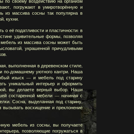
ы по своему воздействию на организм
ивают, погружают в умиротворённую и
ь из массива сосны так популярна в
й, кухни.
ь о её податливости и пластичности: в
истине удивительные формы, позволяя
 мебель из массива сосны может быть
мысловатой, украшенной причудливыми
ков.
ая, выполненная в деревенском стиле,
 и по-домашнему уютного кантри. Наша
собый изыск — и мебель под старину
ать уникальный интерьер и оформить
ной, вы делаете верный выбор. Наши
шей состаренной мебели — начиная с
елки. Сосна, выделанная под старину,
аз вызывать восхищение и преклонение
нную мебель из сосны, вы получаете
нтерьера, позволяющие погружаться в