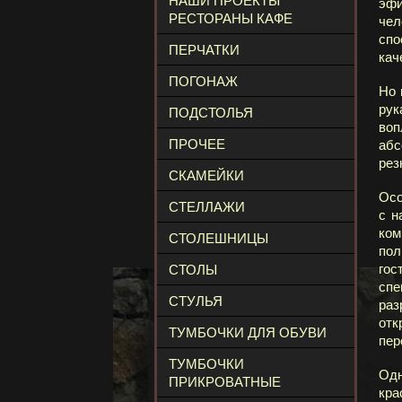
НАШИ ПРОЕКТЫ
эфи
РЕСТОРАНЫ КАФЕ
чел
спо
ПЕРЧАТКИ
кач
ПОГОНАЖ
Но 
рук
ПОДСТОЛЬЯ
воп
ПРОЧЕЕ
абс
рез
СКАМЕЙКИ
Осо
СТЕЛЛАЖИ
с н
ком
СТОЛЕШНИЦЫ
пол
гос
СТОЛЫ
спе
СТУЛЬЯ
раз
отк
ТУМБОЧКИ ДЛЯ ОБУВИ
пер
ТУМБОЧКИ
Одн
ПРИКРОВАТНЫЕ
кра