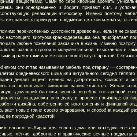
рными веществами. Сами по себе хвойные ароматы уникальн
овека: они одновременно и бодрят, придают сил, и успока
собствующую релаксации атмосферу. Именно поэтому мебел
естве спальных гарнитуров, предметов детской комнаты, гостино
помимо перечисленных достоинств древесины, нельзя не сказат
ах настоящего виртуоза-краснодеревщика она приобретает по
лощать любые пожелания заказчика в жизнь. Именно поэтому
олютно разной: строгой и монументальной, изысканной и за
ными орнаментами или же вовсе подчёркнуто простой, без изыс
бняком стоит так называемая мебель под старину — состаренн
алётом средневекового шика или актуального сегодня тёплого
пания делает акцент именно на добротность, комфорт и о
ностью оправдывает ожидания наших клиентов. Желая созд
тиную, домашний бар или винный погребок состаренной сос
циалисты вкладывают всю душу в процесс производства ва
работки дизайна, собственно её изготовления и финишной отд
рывает новые грани своего очарования, и способна каждый р
ед её природной красотой.
им словом, выбирая для своего дома или коттеджа состаре
сивые, лёгкие, добротные и практические вечные предметы и