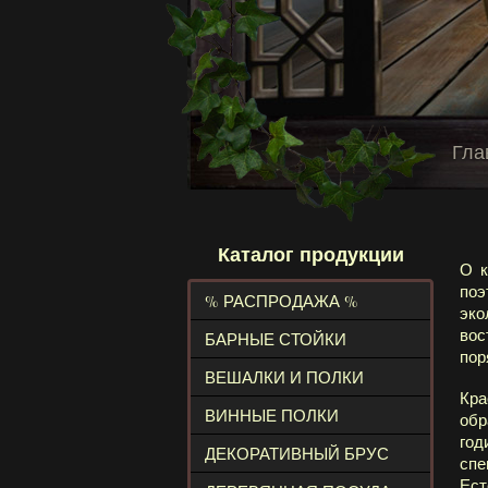
Гла
Каталог продукции
О к
поэ
% РАСПРОДАЖА %
эко
вос
БАРНЫЕ СТОЙКИ
по
ВЕШАЛКИ И ПОЛКИ
Кра
ВИННЫЕ ПОЛКИ
обр
год
ДЕКОРАТИВНЫЙ БРУС
спе
Ест