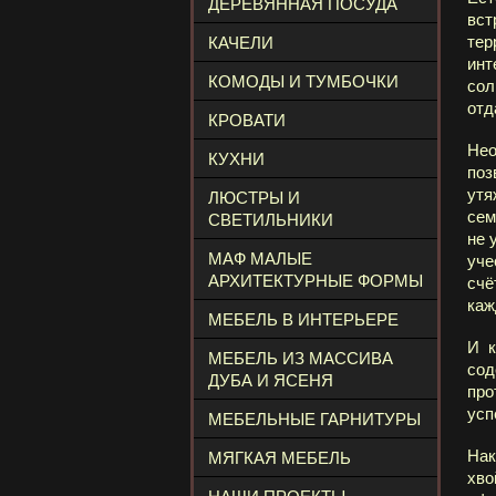
ДЕРЕВЯННАЯ ПОСУДА
вст
тер
КАЧЕЛИ
инт
КОМОДЫ И ТУМБОЧКИ
сол
отд
КРОВАТИ
Нео
КУХНИ
поз
утя
ЛЮСТРЫ И
сем
СВЕТИЛЬНИКИ
не 
МАФ МАЛЫЕ
уче
АРХИТЕКТУРНЫЕ ФОРМЫ
счё
каж
МЕБЕЛЬ В ИНТЕРЬЕРЕ
И к
МЕБЕЛЬ ИЗ МАССИВА
сод
ДУБА И ЯСЕНЯ
про
усп
МЕБЕЛЬНЫЕ ГАРНИТУРЫ
Нак
МЯГКАЯ МЕБЕЛЬ
хво