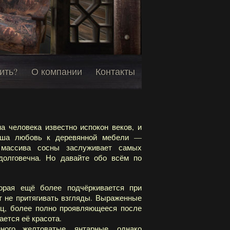
ить?
О компании
Контакты
а человека известно испокон веков, и
наша любовь к деревянной мебели —
з массива сосны заслуживает самых
долговечна. Но давайте обо всём по
торая ещё более подчёркивается при
 не притягивать взгляды. Выраженные
ец, более полно проявляющееся после
ется её красота.
ного желтоватые, янтарные, однако