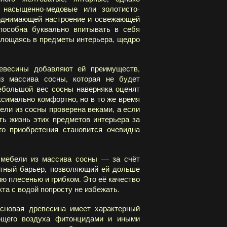
 насыщенно-медовые или золотисто-
поднимающей настроение и освежающей
способна буквально впитывать в себя
площаясь в предметы интерьера, щедро
ревесины добавляют ей преимуществ,
з массива сосны, которая не будет
ебольшой вес сосны наверняка оценят
ксимально комфортно, но в то же время
ели из сосны проверена веками, а если
ь жизнь этих предметов интерьера за
го приобретения становится очевидна
и мебели из массива сосны — за счёт
итный барьер, позволяющий ей дольше
ию плесенью и грибком. Это её качество
та с водой попросту не избежать.
основая древесина имеет характерный
ющего воздуха фитонцидами и иными