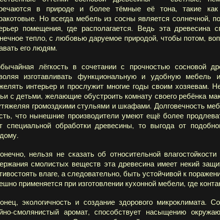
речаются в природе и более тёмные её тона, такие как
ракотовые. Но всегда мебель из сосны является солнечной, 
ерьер помещения, где располагается. Ведь эта древесина 
нечное тепло, с любовью даруемое природой, чтобы потом, во
авать его людям.
бычайная лёгкость в сочетании с прочностью сосновой д
воляя изготавливать функциональную и удобную мебель и
желять интерьер и прослужит многие годы своим хозяевам. Н
ьи с детьми, желающие обустроить комнату своего ребёнка ма
утяжеляя громоздкими стульями и шкафами. Долговечность меб
сть, что нынешние производители умеют ещё более продлеват
т специальной обработки древесины, то выгода от подобно
дому.
онечно, нельзя не сказать об относительной влагостойкост
ержания смолистых веществ эта древесина имеет некий защ
тивостоять влаге, а следовательно, быть устойчивой к поражен
ешно применяется при изготовлении кухонной мебели, где контак
онец, экологичность и создание здорового микроклимата. С
йно-смолянистый аромат, способствует насыщению окружа