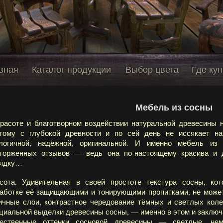
вная
Каталог продукции
Выбор цвета
Где куп
Мебель из сосны
расоте и благотворном воздействии натуральной древесины н
тому с глубокой древности и по сей день не иссякает 
логичной, надёжной, оригинальной. И именно мебель и
торженных отзывов — ведь она по-настоящему красива и 
рядку…
сота. Удивительная в своей простоте текстура сосны, ко
аботке её защищающими и тонирующими пропитками, не может
ичные слои, контрастное чередование тёмных и светлых кол
циальной выделки древесины сосны, — именно в этом и заключа
ественные оттенки сосновой древесины — светлые, нем